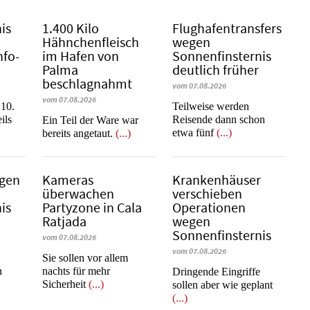
is
1.400 Kilo
Flughafentransfers
Hähnchenfleisch
wegen
nfo-
im Hafen von
Sonnenfinsternis
Palma
deutlich früher
beschlagnahmt
vom 07.08.2026
vom 07.08.2026
 10.
Teilweise werden
ils
Reisende dann schon
​​​​​​​Ein Teil der Ware war
etwa fünf
(...)
bereits angetaut.
(...)
ngen
Kameras
Krankenhäuser
überwachen
verschieben
is
Partyzone in Cala
Operationen
Ratjada
wegen
Sonnenfinsternis
vom 07.08.2026
vom 07.08.2026
Sie sollen vor allem
n
nachts für mehr
Dringende Eingriffe
Sicherheit
(...)
sollen aber wie geplant
(...)