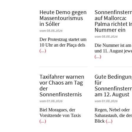
Heute Demo gegen
Sonnenfinstern
Massentourismus
auf Mallorca:
in Sóller
Palma richtet I
Nummer ein
vom 08.08.2026
vom 08.08.2026
Der Protestzug startet um
10 Uhr an der Plaça dels
Die Nummer ist am
(...)
und 11. August jewe
(...)
Taxifahrer warnen
Gute Bedingu
vor Chaos am Tag
für
der
Sonnenfinstern
Sonnenfinsternis
am 12. August
vom 07.08.2026
vom 07.08.2026
​​​​​​​Biel Moragues, der
Regen, Nebel oder
Vorsitzende von Taxis
Saharastaub, die de
(...)
Blick
(...)