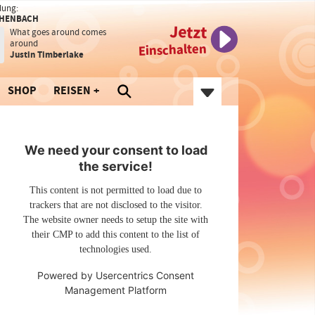
dung:
CHENBACH
Jetzt
What goes around comes
around
Einschalten
Justin Timberlake
SHOP
REISEN
We need your consent to load
the service!
This content is not permitted to load due to
trackers that are not disclosed to the visitor.
The website owner needs to setup the site with
their CMP to add this content to the list of
technologies used.
Powered by
Usercentrics Consent
Management Platform