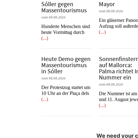
Sóller gegen
Mayor
Massentourismus
vom 08.08.2026
vom 08.08.2026
Ein gläserner Pano
Aufzug soll außerd
Hunderte Menschen sind
(...)
heute Vormittag durch
(...)
Heute Demo gegen
Sonnenfinstern
Massentourismus
auf Mallorca:
in Sóller
Palma richtet I
Nummer ein
vom 08.08.2026
vom 08.08.2026
Der Protestzug startet um
10 Uhr an der Plaça dels
Die Nummer ist am
(...)
und 11. August jewe
(...)
We need your co