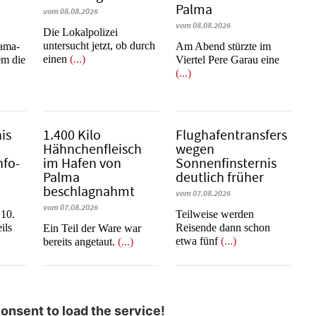
Palma
vom 08.08.2026
vom 08.08.2026
Die Lokalpolizei
untersucht jetzt, ob durch
rama-
Am Abend stürzte im
einen
(...)
em die
Viertel Pere Garau eine
(...)
is
1.400 Kilo
Flughafentransfers
Hähnchenfleisch
wegen
nfo-
im Hafen von
Sonnenfinsternis
Palma
deutlich früher
beschlagnahmt
vom 07.08.2026
vom 07.08.2026
 10.
Teilweise werden
ils
Reisende dann schon
​​​​​​​Ein Teil der Ware war
etwa fünf
(...)
bereits angetaut.
(...)
nsent to load the service!