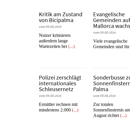
Kritik am Zustand
Evangelische
von Bicipalma
Gemeinden au
Mallorca wach
vom 09.08.2026
vom 09.08.2026
Nutzer kritisieren
außerdem lange
Viele evangelische
Wartezeiten bei
(...)
Gemeinden sind fü
Polizei zerschlägt
Sonderbusse z
internationales
Sonnenfinstern
Schleusernetz
Palma
vom 09.08.2026
vom 09.08.2026
Ermittler rechnen mit
Zur totalen
mindestens 2.000
(...)
Sonnenfinsternis am
August richtet
(...)