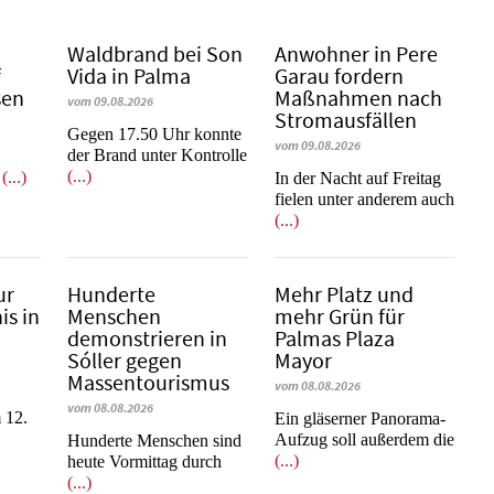
Waldbrand bei Son
Anwohner in Pere
f
Vida in Palma
Garau fordern
sen
Maßnahmen nach
vom 09.08.2026
Stromausfällen
Gegen 17.50 Uhr konnte
vom 09.08.2026
der Brand unter Kontrolle
(...)
r
(...)
In der Nacht auf Freitag
fielen unter anderem auch
(...)
ur
Hunderte
Mehr Platz und
is in
Menschen
mehr Grün für
demonstrieren in
Palmas Plaza
Sóller gegen
Mayor
Massentourismus
vom 08.08.2026
vom 08.08.2026
 12.
Ein gläserner Panorama-
Aufzug soll außerdem die
Hunderte Menschen sind
(...)
heute Vormittag durch
(...)