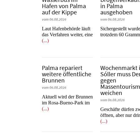
Hafen von Palma
in Palma
auf der Kippe
ausgehoben
vom 06.08.2026
vom 06.08.2026
Laut Hafenbehörde läuft
​​​​​​​Sichergestellt wurd
das Verfahren weiter, eine
trotzdem 60 Gram
(...)
Palma repariert
Wochenmarkt 
weitere öffentliche
Sóller muss D
Brunnen
gegen
Massentouris
vom 06.08.2026
weichen
Aktuell wird der Brunnen
vom 06.08.2026
im Rosa-Bueno-Park im
(...)
Geschäfte dürfen z
öffnen, aber nur dr
(...)