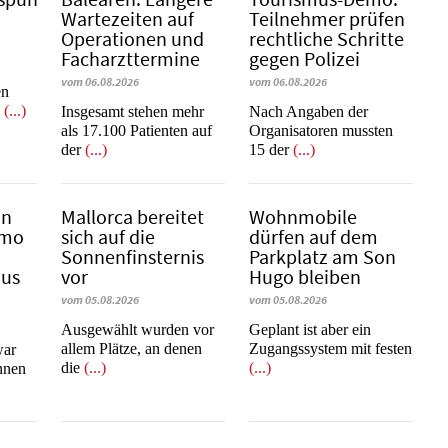
Wartezeiten auf
Teilnehmer prüfen
Operationen und
rechtliche Schritte
Facharzttermine
gegen Polizei
vom 06.08.2026
vom 06.08.2026
en
m
(...)
Insgesamt stehen mehr
Nach Angaben der
als 17.100 Patienten auf
Organisatoren mussten
der
(...)
15 der
(...)
in
Mallorca bereitet
Wohnmobile
emo
sich auf die
dürfen auf dem
Sonnenfinsternis
Parkplatz am Son
mus
vor
Hugo bleiben
vom 05.08.2026
vom 05.08.2026
Ausgewählt wurden vor
Geplant ist aber ein
allem Plätze, an denen
Zugangssystem mit festen
war
die
(...)
(...)
innen