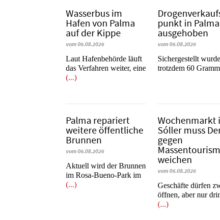
Wasserbus im
Dro­gen­ver­kauf
Hafen von Palma
punkt in Palma
auf der Kippe
ausgehoben
vom 06.08.2026
vom 06.08.2026
Laut Hafenbehörde läuft
​​​​​​​Sichergestellt wurd
das Verfahren weiter, eine
trotzdem 60 Gram
(...)
Palma repariert
Wochenmarkt 
weitere öffentliche
Sóller muss D
Brunnen
gegen
Massentouris
vom 06.08.2026
weichen
Aktuell wird der Brunnen
vom 06.08.2026
im Rosa-Bueno-Park im
(...)
Geschäfte dürfen z
öffnen, aber nur dr
(...)