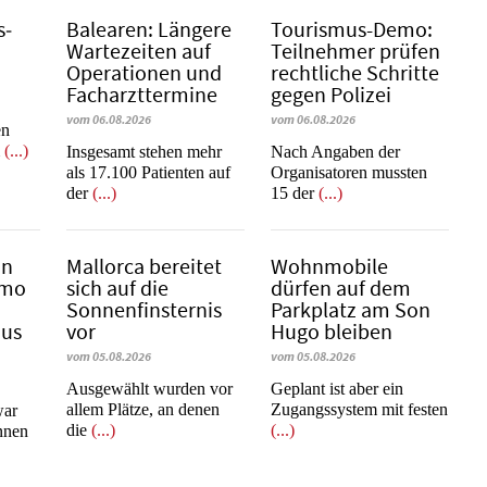
s­
Balearen: Längere
Tourismus-Demo:
Wartezeiten auf
Teilnehmer prüfen
Operationen und
rechtliche Schritte
Facharzttermine
gegen Polizei
vom 06.08.2026
vom 06.08.2026
en
m
(...)
Insgesamt stehen mehr
Nach Angaben der
als 17.100 Patienten auf
Organisatoren mussten
der
(...)
15 der
(...)
in
Mallorca bereitet
Wohnmobile
emo
sich auf die
dürfen auf dem
Sonnenfinsternis
Parkplatz am Son
mus
vor
Hugo bleiben
vom 05.08.2026
vom 05.08.2026
Ausgewählt wurden vor
Geplant ist aber ein
allem Plätze, an denen
Zugangssystem mit festen
war
die
(...)
(...)
innen