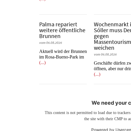
Palma repariert
Wochenmarkt 
weitere öffentliche
Sóller muss D
Brunnen
gegen
Massentouris
vom 06.08.2026
weichen
Aktuell wird der Brunnen
vom 06.08.2026
im Rosa-Bueno-Park im
(...)
Geschäfte dürfen z
öffnen, aber nur dr
(...)
We need your co
This content is not permitted to load due to trackers
the site with their CMP to ad
Powered by
Usercen