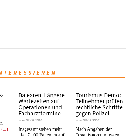
INTERESSIEREN
s­
Balearen: Längere
Tourismus-Demo:
Wartezeiten auf
Teilnehmer prüfen
Operationen und
rechtliche Schritte
Facharzttermine
gegen Polizei
vom 06.08.2026
vom 06.08.2026
en
m
(...)
Insgesamt stehen mehr
Nach Angaben der
als 17.100 Patienten auf
Organisatoren mussten