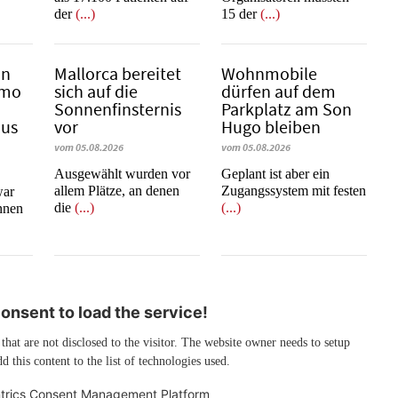
der
(...)
15 der
(...)
in
Mallorca bereitet
Wohnmobile
emo
sich auf die
dürfen auf dem
Sonnenfinsternis
Parkplatz am Son
mus
vor
Hugo bleiben
vom 05.08.2026
vom 05.08.2026
Ausgewählt wurden vor
Geplant ist aber ein
allem Plätze, an denen
Zugangssystem mit festen
war
die
(...)
(...)
innen
nsent to load the service!
 that are not disclosed to the visitor. The website owner needs to setup
d this content to the list of technologies used.
trics Consent Management Platform