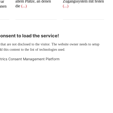
allem Plätze, an denen
Zugangssystem mit festen
war
die
(...)
(...)
innen
nsent to load the service!
 that are not disclosed to the visitor. The website owner needs to setup
d this content to the list of technologies used.
trics Consent Management Platform