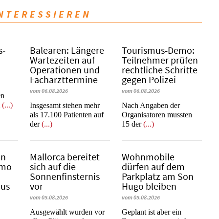
INTERESSIEREN
s­
Balearen: Längere
Tourismus-Demo:
Wartezeiten auf
Teilnehmer prüfen
Operationen und
rechtliche Schritte
Facharzttermine
gegen Polizei
vom 06.08.2026
vom 06.08.2026
en
m
(...)
Insgesamt stehen mehr
Nach Angaben der
als 17.100 Patienten auf
Organisatoren mussten
der
(...)
15 der
(...)
in
Mallorca bereitet
Wohnmobile
emo
sich auf die
dürfen auf dem
Sonnenfinsternis
Parkplatz am Son
mus
vor
Hugo bleiben
vom 05.08.2026
vom 05.08.2026
Ausgewählt wurden vor
Geplant ist aber ein