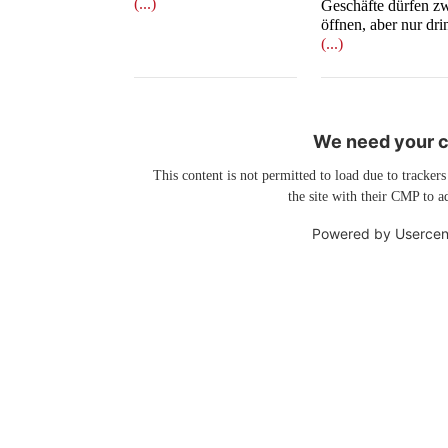
(...)
Geschäfte dürfen z
öffnen, aber nur dr
(...)
We need your co
This content is not permitted to load due to trackers
the site with their CMP to ad
Powered by
Usercen