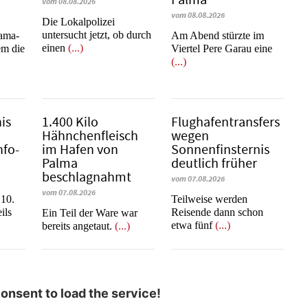
vom 08.08.2026
vom 08.08.2026
Die Lokalpolizei
untersucht jetzt, ob durch
rama-
Am Abend stürzte im
einen
(...)
em die
Viertel Pere Garau eine
(...)
is
1.400 Kilo
Flughafentransfers
Hähnchenfleisch
wegen
nfo-
im Hafen von
Sonnenfinsternis
Palma
deutlich früher
beschlagnahmt
vom 07.08.2026
vom 07.08.2026
 10.
Teilweise werden
ils
Reisende dann schon
​​​​​​​Ein Teil der Ware war
etwa fünf
(...)
bereits angetaut.
(...)
nsent to load the service!