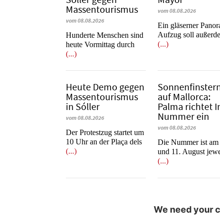
Massentourismus
vom 08.08.2026
vom 08.08.2026
Ein gläserner Pano
Aufzug soll außerd
Hunderte Menschen sind
(...)
heute Vormittag durch
(...)
Heute Demo gegen
Sonnenfinstern
Massentourismus
auf Mallorca:
in Sóller
Palma richtet I
Nummer ein
vom 08.08.2026
vom 08.08.2026
Der Protestzug startet um
10 Uhr an der Plaça dels
Die Nummer ist am
(...)
und 11. August jewe
(...)
We need your co