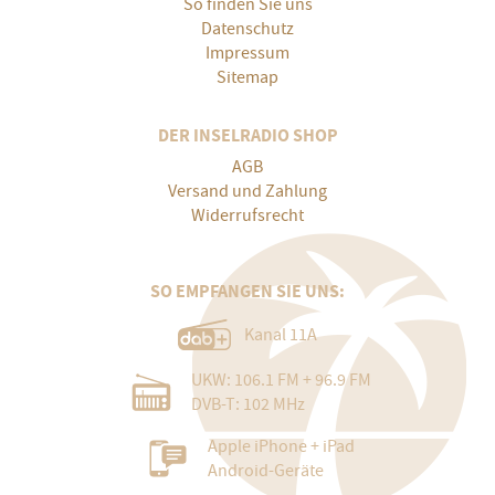
So finden Sie uns
Datenschutz
Impressum
Sitemap
DER INSELRADIO SHOP
AGB
Versand und Zahlung
Widerrufsrecht
SO EMPFANGEN SIE UNS:
Kanal 11A
UKW: 106.1 FM + 96.9 FM
DVB-T: 102 MHz
Apple iPhone + iPad
Android-Geräte