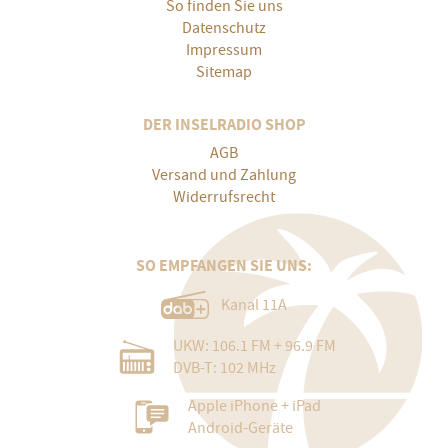
So finden Sie uns
Datenschutz
Impressum
Sitemap
DER INSELRADIO SHOP
AGB
Versand und Zahlung
Widerrufsrecht
SO EMPFANGEN SIE UNS:
Kanal 11A
UKW: 106.1 FM + 96.9 FM
DVB-T: 102 MHz
Apple iPhone + iPad
Android-Geräte