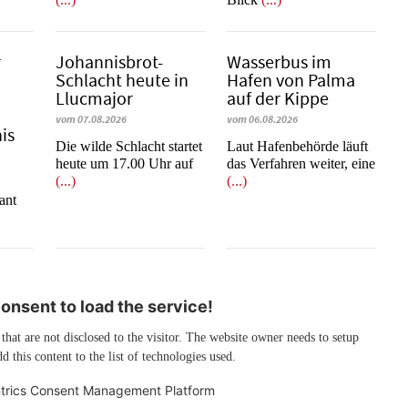
r
Johannisbrot-
Wasserbus im
Schlacht heute in
Hafen von Palma
Llucmajor
auf der Kippe
vom 07.08.2026
vom 06.08.2026
is
Die wilde Schlacht startet
Laut Hafenbehörde läuft
heute um 17.00 Uhr auf
das Verfahren weiter, eine
(...)
(...)
e
ant
nsent to load the service!
 that are not disclosed to the visitor. The website owner needs to setup
d this content to the list of technologies used.
trics Consent Management Platform