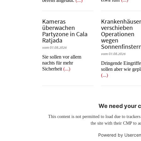
bereits angetaut.
(...)
Kameras
Krankenhäuse
überwachen
verschieben
Partyzone in Cala
Operationen
Ratjada
wegen
Sonnenfinstern
vom 07.08.2026
vom 07.08.2026
Sie sollen vor allem
nachts für mehr
Dringende Eingriff
Sicherheit
(...)
sollen aber wie gepl
(...)
We need your co
This content is not permitted to load due to trackers
the site with their CMP to ad
Powered by
Usercen