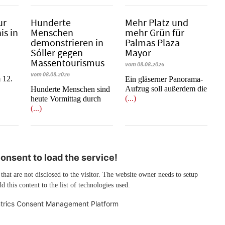
ur
Hunderte
Mehr Platz und
is in
Menschen
mehr Grün für
demonstrieren in
Palmas Plaza
Sóller gegen
Mayor
Massentourismus
vom 08.08.2026
vom 08.08.2026
 12.
Ein gläserner Panorama-
Aufzug soll außerdem die
Hunderte Menschen sind
(...)
heute Vormittag durch
(...)
nsent to load the service!
 that are not disclosed to the visitor. The website owner needs to setup
d this content to the list of technologies used.
trics Consent Management Platform