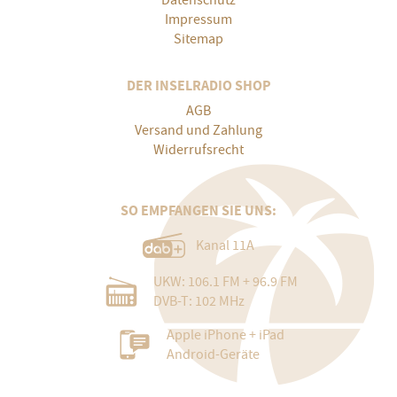
Datenschutz
Impressum
Sitemap
DER INSELRADIO SHOP
AGB
Versand und Zahlung
Widerrufsrecht
SO EMPFANGEN SIE UNS:
Kanal 11A
UKW: 106.1 FM + 96.9 FM
DVB-T: 102 MHz
Apple iPhone + iPad
Android-Geräte