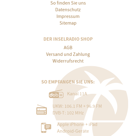
So finden Sie uns
Datenschutz
Impressum
Sitemap
DER INSELRADIO SHOP
AGB
Versand und Zahlung
Widerrufsrecht
SO EMPFANGEN SIE UNS:
Kanal 11A
UKW: 106.1 FM + 96.9 FM
DVB-T: 102 MHz
Apple iPhone + iPad
Android-Geräte