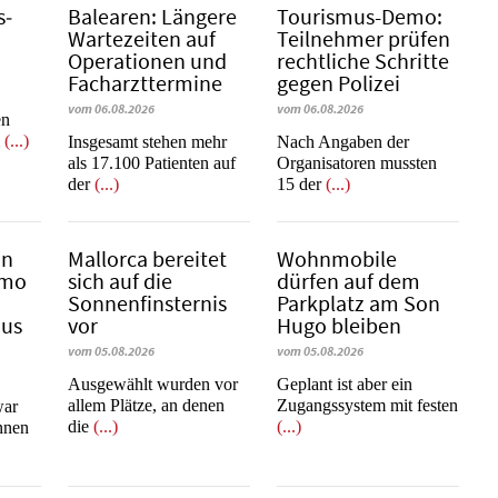
s­
Balearen: Längere
Tourismus-Demo:
Wartezeiten auf
Teilnehmer prüfen
Operationen und
rechtliche Schritte
Facharzttermine
gegen Polizei
vom 06.08.2026
vom 06.08.2026
en
m
(...)
Insgesamt stehen mehr
Nach Angaben der
als 17.100 Patienten auf
Organisatoren mussten
der
(...)
15 der
(...)
in
Mallorca bereitet
Wohnmobile
emo
sich auf die
dürfen auf dem
Sonnenfinsternis
Parkplatz am Son
mus
vor
Hugo bleiben
vom 05.08.2026
vom 05.08.2026
Ausgewählt wurden vor
Geplant ist aber ein
allem Plätze, an denen
Zugangssystem mit festen
war
die
(...)
(...)
innen