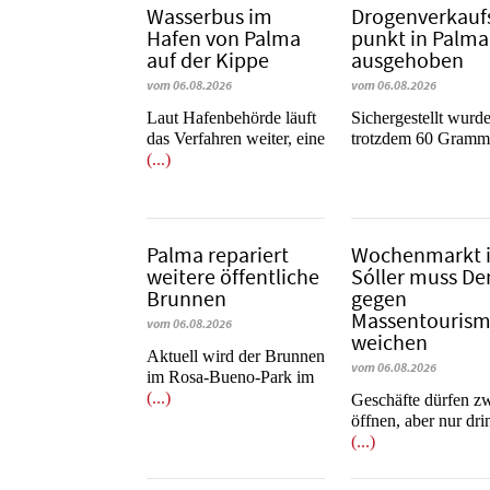
Wasserbus im
Dro­gen­ver­kauf
Hafen von Palma
punkt in Palma
auf der Kippe
ausgehoben
vom 06.08.2026
vom 06.08.2026
Laut Hafenbehörde läuft
​​​​​​​Sichergestellt wurd
das Verfahren weiter, eine
trotzdem 60 Gram
(...)
Palma repariert
Wochenmarkt 
weitere öffentliche
Sóller muss D
Brunnen
gegen
Massentouris
vom 06.08.2026
weichen
Aktuell wird der Brunnen
vom 06.08.2026
im Rosa-Bueno-Park im
(...)
Geschäfte dürfen z
öffnen, aber nur dr
(...)