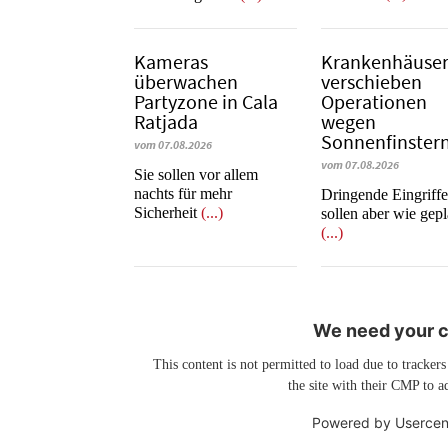
Kameras
Krankenhäuse
überwachen
verschieben
Partyzone in Cala
Operationen
Ratjada
wegen
Sonnenfinstern
vom 07.08.2026
vom 07.08.2026
Sie sollen vor allem
nachts für mehr
Dringende Eingriff
Sicherheit
(...)
sollen aber wie gepl
(...)
We need your co
This content is not permitted to load due to trackers
the site with their CMP to ad
Powered by
Usercen