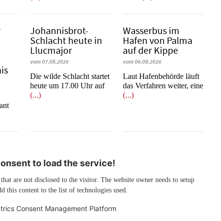
r
Johannisbrot-
Wasserbus im
Schlacht heute in
Hafen von Palma
Llucmajor
auf der Kippe
vom 07.08.2026
vom 06.08.2026
is
Die wilde Schlacht startet
Laut Hafenbehörde läuft
heute um 17.00 Uhr auf
das Verfahren weiter, eine
(...)
(...)
e
ant
nsent to load the service!
 that are not disclosed to the visitor. The website owner needs to setup
d this content to the list of technologies used.
trics Consent Management Platform