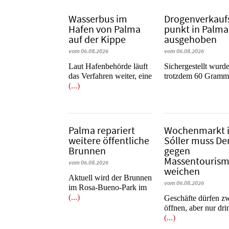
Wasserbus im
Dro­gen­ver­kauf
Hafen von Palma
punkt in Palma
auf der Kippe
ausgehoben
vom 06.08.2026
vom 06.08.2026
Laut Hafenbehörde läuft
​​​​​​​Sichergestellt wurd
das Verfahren weiter, eine
trotzdem 60 Gram
(...)
Palma repariert
Wochenmarkt 
weitere öffentliche
Sóller muss D
Brunnen
gegen
Massentouris
vom 06.08.2026
weichen
Aktuell wird der Brunnen
vom 06.08.2026
im Rosa-Bueno-Park im
(...)
Geschäfte dürfen z
öffnen, aber nur dr
(...)