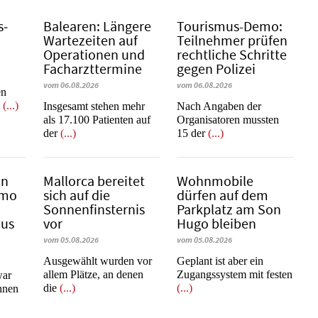
s­
Balearen: Längere
Tourismus-Demo:
Wartezeiten auf
Teilnehmer prüfen
Operationen und
rechtliche Schritte
Facharzttermine
gegen Polizei
vom 06.08.2026
vom 06.08.2026
en
m
(...)
Insgesamt stehen mehr
Nach Angaben der
als 17.100 Patienten auf
Organisatoren mussten
der
(...)
15 der
(...)
in
Mallorca bereitet
Wohnmobile
emo
sich auf die
dürfen auf dem
Sonnenfinsternis
Parkplatz am Son
mus
vor
Hugo bleiben
vom 05.08.2026
vom 05.08.2026
Ausgewählt wurden vor
Geplant ist aber ein
allem Plätze, an denen
Zugangssystem mit festen
war
die
(...)
(...)
innen