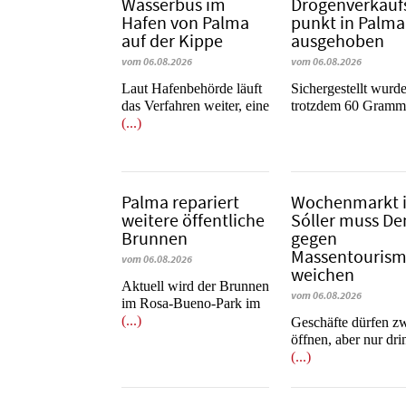
Wasserbus im
Dro­gen­ver­kauf
Hafen von Palma
punkt in Palma
auf der Kippe
ausgehoben
vom 06.08.2026
vom 06.08.2026
Laut Hafenbehörde läuft
​​​​​​​Sichergestellt wurd
das Verfahren weiter, eine
trotzdem 60 Gram
(...)
Palma repariert
Wochenmarkt 
weitere öffentliche
Sóller muss D
Brunnen
gegen
Massentouris
vom 06.08.2026
weichen
Aktuell wird der Brunnen
vom 06.08.2026
im Rosa-Bueno-Park im
(...)
Geschäfte dürfen z
öffnen, aber nur dr
(...)