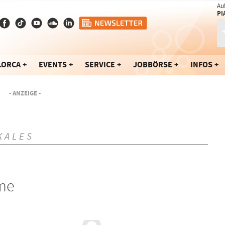
Au
PI
LORCA
EVENTS
SERVICE
JOBBÖRSE
INFOS
- ANZEIGE -
KALES
me