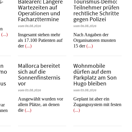
s­
Balearen: Längere
Tourismus-Demo:
Wartezeiten auf
Teilnehmer prüfen
Operationen und
rechtliche Schritte
Facharzttermine
gegen Polizei
vom 06.08.2026
vom 06.08.2026
en
m
(...)
Insgesamt stehen mehr
Nach Angaben der
als 17.100 Patienten auf
Organisatoren mussten
der
(...)
15 der
(...)
in
Mallorca bereitet
Wohnmobile
emo
sich auf die
dürfen auf dem
Sonnenfinsternis
Parkplatz am Son
mus
vor
Hugo bleiben
vom 05.08.2026
vom 05.08.2026
Ausgewählt wurden vor
Geplant ist aber ein
allem Plätze, an denen
Zugangssystem mit festen
war
die
(...)
(...)
innen