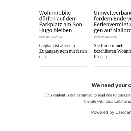
Wohnmobile
Umweltverbän
dürfen auf dem
fordern Ende 
Parkplatz am Son
Fe­ri­en­ver­mie­t
Hugo bleiben
gen auf Mallor
vom 05.08.2026
vom 05.08.2026
Geplant ist aber ein
Sie fordern mehr
Zugangssystem mit festen
bezahlbaren Wohn
(...)
für
(...)
We need your co
This content is not permitted to load due to trackers
the site with their CMP to ad
Powered by
Usercen