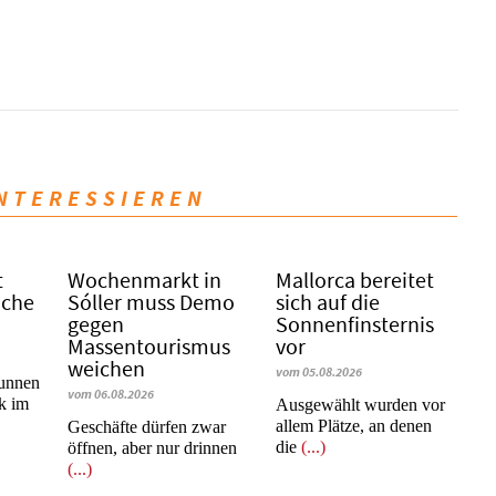
INTERESSIEREN
t
Wochenmarkt in
Mallorca bereitet
iche
Sóller muss Demo
sich auf die
gegen
Sonnenfinsternis
Massentourismus
vor
weichen
vom 05.08.2026
runnen
vom 06.08.2026
k im
Ausgewählt wurden vor
allem Plätze, an denen
Geschäfte dürfen zwar
die
(...)
öffnen, aber nur drinnen
(...)