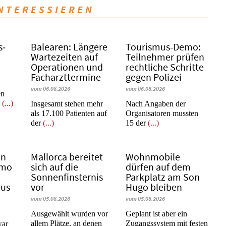
INTERESSIEREN
s­
Balearen: Längere
Tourismus-Demo:
Wartezeiten auf
Teilnehmer prüfen
Operationen und
rechtliche Schritte
Facharzttermine
gegen Polizei
vom 06.08.2026
vom 06.08.2026
en
m
(...)
Insgesamt stehen mehr
Nach Angaben der
als 17.100 Patienten auf
Organisatoren mussten
der
(...)
15 der
(...)
in
Mallorca bereitet
Wohnmobile
emo
sich auf die
dürfen auf dem
Sonnenfinsternis
Parkplatz am Son
mus
vor
Hugo bleiben
vom 05.08.2026
vom 05.08.2026
Ausgewählt wurden vor
Geplant ist aber ein
allem Plätze, an denen
Zugangssystem mit festen
war