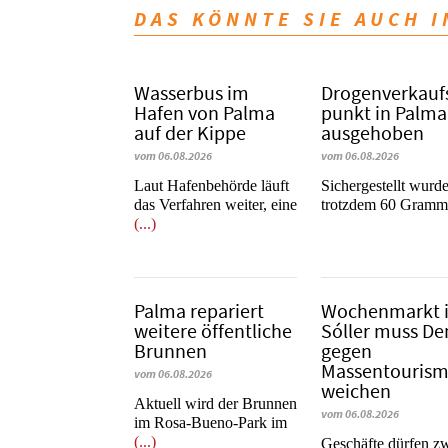
DAS KÖNNTE SIE AUCH 
Wasserbus im
Dro­gen­ver­kauf
Hafen von Palma
punkt in Palma
auf der Kippe
ausgehoben
vom 06.08.2026
vom 06.08.2026
Laut Hafenbehörde läuft
​​​​​​​Sichergestellt wurd
das Verfahren weiter, eine
trotzdem 60 Gram
(...)
Palma repariert
Wochenmarkt 
weitere öffentliche
Sóller muss D
Brunnen
gegen
Massentouris
vom 06.08.2026
weichen
Aktuell wird der Brunnen
vom 06.08.2026
im Rosa-Bueno-Park im
(...)
Geschäfte dürfen z