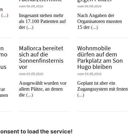
vom 06.08.2026
vom 06.08.2026
en
m
(...)
Insgesamt stehen mehr
Nach Angaben der
als 17.100 Patienten auf
Organisatoren mussten
der
(...)
15 der
(...)
in
Mallorca bereitet
Wohnmobile
emo
sich auf die
dürfen auf dem
Sonnenfinsternis
Parkplatz am Son
mus
vor
Hugo bleiben
vom 05.08.2026
vom 05.08.2026
Ausgewählt wurden vor
Geplant ist aber ein
allem Plätze, an denen
Zugangssystem mit festen
war
die
(...)
(...)
innen
nsent to load the service!