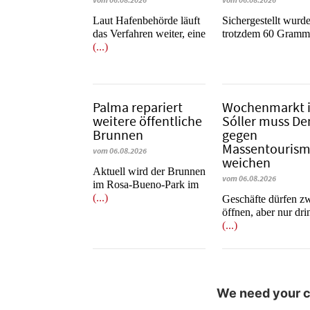
vom 06.08.2026
vom 06.08.2026
Laut Hafenbehörde läuft
​​​​​​​Sichergestellt wurd
das Verfahren weiter, eine
trotzdem 60 Gram
(...)
Palma repariert
Wochenmarkt 
weitere öffentliche
Sóller muss D
Brunnen
gegen
Massentouris
vom 06.08.2026
weichen
Aktuell wird der Brunnen
vom 06.08.2026
im Rosa-Bueno-Park im
(...)
Geschäfte dürfen z
öffnen, aber nur dr
(...)
We need your co