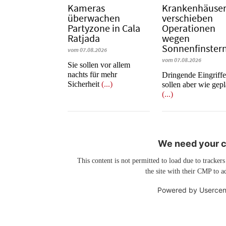
Kameras
Krankenhäuse
überwachen
verschieben
Partyzone in Cala
Operationen
Ratjada
wegen
Sonnenfinstern
vom 07.08.2026
vom 07.08.2026
Sie sollen vor allem
nachts für mehr
Dringende Eingriff
Sicherheit
(...)
sollen aber wie gepl
(...)
We need your co
This content is not permitted to load due to trackers
the site with their CMP to ad
Powered by
Usercen