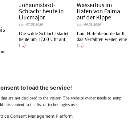
r
Johannisbrot-
Wasserbus im
Schlacht heute in
Hafen von Palma
Llucmajor
auf der Kippe
vom 07.08.2026
vom 06.08.2026
is
Die wilde Schlacht startet
Laut Hafenbehörde läuft
heute um 17.00 Uhr auf
das Verfahren weiter, eine
(...)
(...)
e
ant
nsent to load the service!
 that are not disclosed to the visitor. The website owner needs to setup
d this content to the list of technologies used.
trics Consent Management Platform