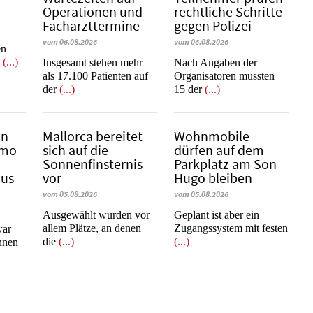
Operationen und
rechtliche Schritte
Facharzttermine
gegen Polizei
vom 06.08.2026
vom 06.08.2026
en
m
(...)
Insgesamt stehen mehr
Nach Angaben der
als 17.100 Patienten auf
Organisatoren mussten
der
(...)
15 der
(...)
in
Mallorca bereitet
Wohnmobile
emo
sich auf die
dürfen auf dem
Sonnenfinsternis
Parkplatz am Son
mus
vor
Hugo bleiben
vom 05.08.2026
vom 05.08.2026
Ausgewählt wurden vor
Geplant ist aber ein
allem Plätze, an denen
Zugangssystem mit festen
war
die
(...)
(...)
innen