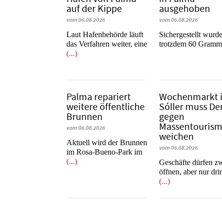
auf der Kippe
ausgehoben
vom 06.08.2026
vom 06.08.2026
Laut Hafenbehörde läuft
​​​​​​​Sichergestellt wurd
das Verfahren weiter, eine
trotzdem 60 Gram
(...)
Palma repariert
Wochenmarkt 
weitere öffentliche
Sóller muss D
Brunnen
gegen
Massentouris
vom 06.08.2026
weichen
Aktuell wird der Brunnen
vom 06.08.2026
im Rosa-Bueno-Park im
(...)
Geschäfte dürfen z
öffnen, aber nur dr
(...)