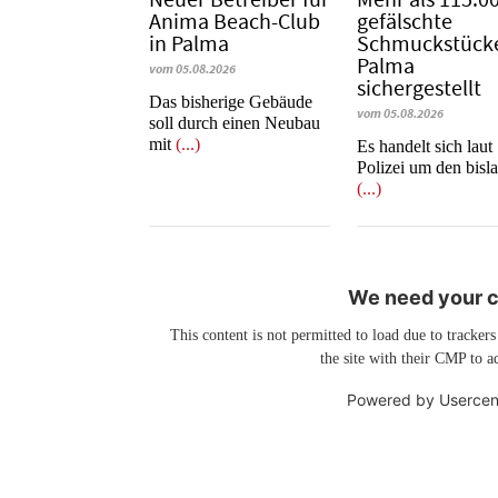
Anima Beach-Club
gefälschte
in Palma
Schmuckstücke
Palma
vom 05.08.2026
sichergestellt
Das bisherige Gebäude
vom 05.08.2026
soll durch einen Neubau
mit
(...)
Es handelt sich laut
Polizei um den bisl
(...)
We need your co
This content is not permitted to load due to trackers
the site with their CMP to ad
Powered by
Usercen