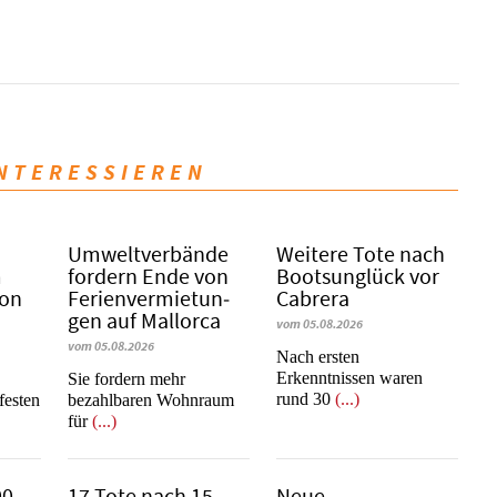
INTERESSIEREN
Umweltverbände
Weitere Tote nach
m
fordern Ende von
Bootsunglück vor
Son
Fe­ri­en­ver­mie­tun­
Cabrera
gen auf Mallorca
vom 05.08.2026
vom 05.08.2026
​​​​​​​Nach ersten
Erkenntnissen waren
Sie fordern mehr
rund 30
(...)
festen
bezahlbaren Wohnraum
für
(...)
00
17 Tote nach 15
Neue