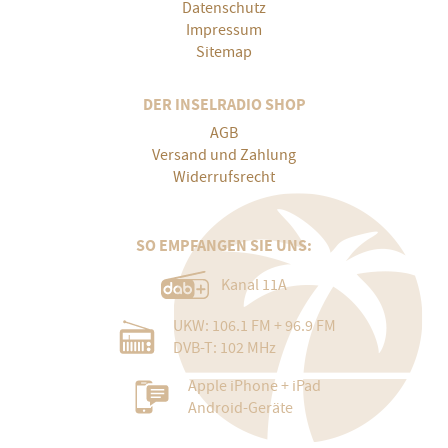
Datenschutz
Impressum
Sitemap
DER INSELRADIO SHOP
AGB
Versand und Zahlung
Widerrufsrecht
SO EMPFANGEN SIE UNS:
Kanal 11A
UKW: 106.1 FM + 96.9 FM
DVB-T: 102 MHz
Apple iPhone + iPad
Android-Geräte