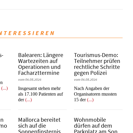
INTERESSIEREN
s­
Balearen: Längere
Tourismus-Demo:
Wartezeiten auf
Teilnehmer prüfen
Operationen und
rechtliche Schritte
Facharzttermine
gegen Polizei
vom 06.08.2026
vom 06.08.2026
en
m
(...)
Insgesamt stehen mehr
Nach Angaben der
als 17.100 Patienten auf
Organisatoren mussten
der
(...)
15 der
(...)
in
Mallorca bereitet
Wohnmobile
emo
sich auf die
dürfen auf dem
Sonnenfinsternis
Parkplatz am Son