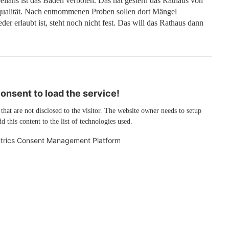
llans ist das Baden verboten. Das hat gestern das Rathaus von
rqualität. Nach entnommenen Proben sollen dort Mängel
er erlaubt ist, steht noch nicht fest. Das will das Rathaus dann
nsent to load the service!
 that are not disclosed to the visitor. The website owner needs to setup
d this content to the list of technologies used.
trics Consent Management Platform