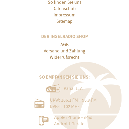
So finden Sie uns
Datenschutz
Impressum
Sitemap
DER INSELRADIO SHOP
AGB
Versand und Zahlung
Widerrufsrecht
SO EMPFANGEN SIE UNS:
Kanal 11A
UKW: 106.1 FM + 96.9 FM
DVB-T: 102 MHz
Apple iPhone + iPad
Android-Geräte