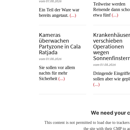
vom 07.08.2026
Teilweise werden
Reisende dann sch
​​​​​​​Ein Teil der Ware war
etwa fünf
(...)
bereits angetaut.
(...)
Kameras
Krankenhäuse
überwachen
verschieben
Partyzone in Cala
Operationen
Ratjada
wegen
Sonnenfinstern
vom 07.08.2026
vom 07.08.2026
Sie sollen vor allem
nachts für mehr
Dringende Eingriff
Sicherheit
(...)
sollen aber wie gepl
(...)
We need your co
This content is not permitted to load due to trackers
the site with their CMP to ad