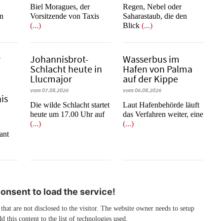
​​​​​​​Biel Moragues, der
Regen, Nebel oder
on
Vorsitzende von Taxis
Saharastaub, die den
(...)
Blick
(...)
r
Johannisbrot-
Wasserbus im
Schlacht heute in
Hafen von Palma
Llucmajor
auf der Kippe
vom 07.08.2026
vom 06.08.2026
is
Die wilde Schlacht startet
Laut Hafenbehörde läuft
heute um 17.00 Uhr auf
das Verfahren weiter, eine
(...)
(...)
e
ant
nsent to load the service!
 that are not disclosed to the visitor. The website owner needs to setup
d this content to the list of technologies used.