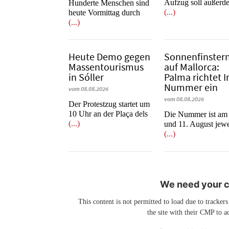
Aufzug soll außerd
Hunderte Menschen sind
(...)
heute Vormittag durch
(...)
Heute Demo gegen
Sonnenfinstern
Massentourismus
auf Mallorca:
in Sóller
Palma richtet I
Nummer ein
vom 08.08.2026
vom 08.08.2026
Der Protestzug startet um
10 Uhr an der Plaça dels
Die Nummer ist am
(...)
und 11. August jewe
(...)
We need your co
This content is not permitted to load due to trackers
the site with their CMP to ad