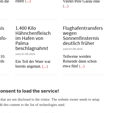
einen
(...)
em die
Viertel Pere Garau eine
(...)
is
1.400 Kilo
Flughafentransfers
Hähnchenfleisch
wegen
nfo-
im Hafen von
Sonnenfinsternis
Palma
deutlich früher
beschlagnahmt
vom 07.08.2026
vom 07.08.2026
 10.
Teilweise werden
ils
Reisende dann schon
​​​​​​​Ein Teil der Ware war
etwa fünf
(...)
bereits angetaut.
(...)
nsent to load the service!
 that are not disclosed to the visitor. The website owner needs to setup
d this content to the list of technologies used.