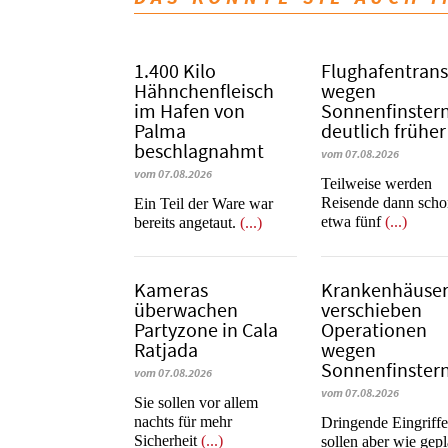
1.400 Kilo
Flughafentrans
Hähnchenfleisch
wegen
im Hafen von
Sonnenfinstern
Palma
deutlich früher
beschlagnahmt
vom 07.08.2026
vom 07.08.2026
Teilweise werden
Reisende dann sch
​​​​​​​Ein Teil der Ware war
etwa fünf
(...)
bereits angetaut.
(...)
Kameras
Krankenhäuse
überwachen
verschieben
Partyzone in Cala
Operationen
Ratjada
wegen
Sonnenfinstern
vom 07.08.2026
vom 07.08.2026
Sie sollen vor allem
nachts für mehr
Dringende Eingriff
Sicherheit
(...)
sollen aber wie gepl