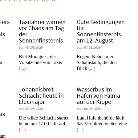
fers
Taxifahrer warnen
Gute Bedingungen
vor Chaos am Tag
für
is
der
Sonnenfinsternis
Sonnenfinsternis
am 12. August
vom 07.08.2026
vom 07.08.2026
​​​​​​​Biel Moragues, der
Regen, Nebel oder
on
Vorsitzende von Taxis
Saharastaub, die den
(...)
Blick
(...)
r
Johannisbrot-
Wasserbus im
Schlacht heute in
Hafen von Palma
Llucmajor
auf der Kippe
vom 07.08.2026
vom 06.08.2026
is
Die wilde Schlacht startet
Laut Hafenbehörde läuft
heute um 17.00 Uhr auf
das Verfahren weiter, eine
(...)
(...)
e
ant