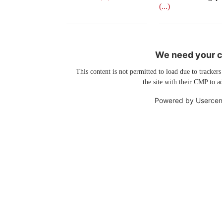
(...)
We need your co
This content is not permitted to load due to trackers
the site with their CMP to ad
Powered by
Usercen