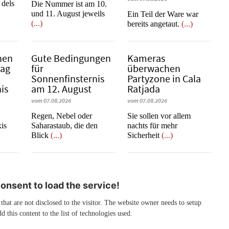
 dels
Die Nummer ist am 10.
und 11. August jeweils
​​​​​​​Ein Teil der Ware war
(...)
bereits angetaut.
(...)
nen
Gute Bedingungen
Kameras
Tag
für
überwachen
Sonnenfinsternis
Partyzone in Cala
is
am 12. August
Ratjada
vom 07.08.2026
vom 07.08.2026
Regen, Nebel oder
Sie sollen vor allem
xis
Saharastaub, die den
nachts für mehr
Blick
(...)
Sicherheit
(...)
nsent to load the service!
 that are not disclosed to the visitor. The website owner needs to setup
d this content to the list of technologies used.