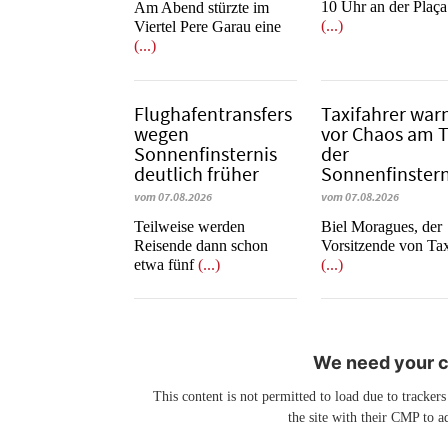
10 Uhr an der Plaça
Am Abend stürzte im
(...)
Viertel Pere Garau eine
(...)
Flughafentransfers
Taxifahrer war
wegen
vor Chaos am 
Sonnenfinsternis
der
deutlich früher
Sonnenfinstern
vom 07.08.2026
vom 07.08.2026
Teilweise werden
​​​​​​​Biel Moragues, der
Reisende dann schon
Vorsitzende von Ta
etwa fünf
(...)
(...)
We need your co
This content is not permitted to load due to trackers
the site with their CMP to ad