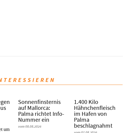
INTERESSIEREN
egen
Sonnenfinsternis
1.400 Kilo
mus
auf Mallorca:
Hähnchenfleisch
Palma richtet Info-
im Hafen von
Nummer ein
Palma
beschlagnahmt
vom 08.08.2026
tet um
vom 07.08.2026