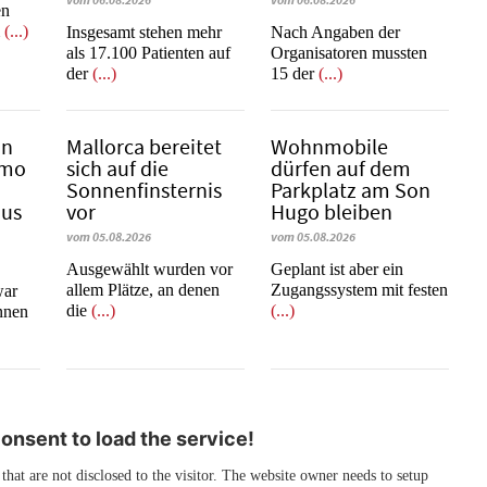
vom 06.08.2026
vom 06.08.2026
en
m
(...)
Insgesamt stehen mehr
Nach Angaben der
als 17.100 Patienten auf
Organisatoren mussten
der
(...)
15 der
(...)
in
Mallorca bereitet
Wohnmobile
emo
sich auf die
dürfen auf dem
Sonnenfinsternis
Parkplatz am Son
mus
vor
Hugo bleiben
vom 05.08.2026
vom 05.08.2026
Ausgewählt wurden vor
Geplant ist aber ein
allem Plätze, an denen
Zugangssystem mit festen
war
die
(...)
(...)
innen
nsent to load the service!
 that are not disclosed to the visitor. The website owner needs to setup