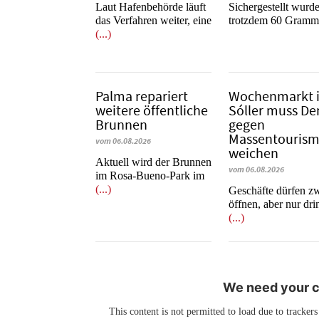
Laut Hafenbehörde läuft
​​​​​​​Sichergestellt wurd
das Verfahren weiter, eine
trotzdem 60 Gram
(...)
Palma repariert
Wochenmarkt 
weitere öffentliche
Sóller muss D
Brunnen
gegen
Massentouris
vom 06.08.2026
weichen
Aktuell wird der Brunnen
vom 06.08.2026
im Rosa-Bueno-Park im
(...)
Geschäfte dürfen z
öffnen, aber nur dr
(...)
We need your co
This content is not permitted to load due to trackers