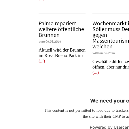
Palma repariert
Wochenmarkt 
weitere öffentliche
Sóller muss D
Brunnen
gegen
Massentouris
vom 06.08.2026
weichen
Aktuell wird der Brunnen
vom 06.08.2026
im Rosa-Bueno-Park im
(...)
Geschäfte dürfen z
öffnen, aber nur dr
(...)
We need your co
This content is not permitted to load due to trackers
the site with their CMP to ad
Powered by
Usercen