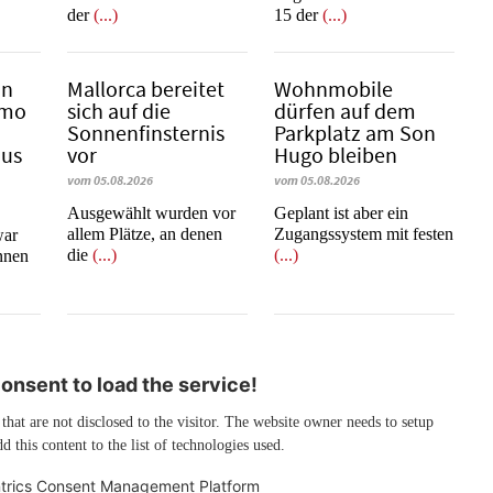
der
(...)
15 der
(...)
in
Mallorca bereitet
Wohnmobile
emo
sich auf die
dürfen auf dem
Sonnenfinsternis
Parkplatz am Son
mus
vor
Hugo bleiben
vom 05.08.2026
vom 05.08.2026
Ausgewählt wurden vor
Geplant ist aber ein
allem Plätze, an denen
Zugangssystem mit festen
war
die
(...)
(...)
innen
nsent to load the service!
 that are not disclosed to the visitor. The website owner needs to setup
d this content to the list of technologies used.
trics Consent Management Platform