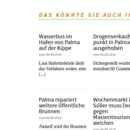
DAS KÖNNTE SIE AUCH 
Wasserbus im
Dro­gen­ver­kauf
Hafen von Palma
punkt in Palma
auf der Kippe
ausgehoben
vom 06.08.2026
vom 06.08.2026
Laut Hafenbehörde läuft
​​​​​​​Sichergestellt wurd
das Verfahren weiter, eine
trotzdem 60 Gram
(...)
Palma repariert
Wochenmarkt 
weitere öffentliche
Sóller muss D
Brunnen
gegen
Massentouris
vom 06.08.2026
weichen
Aktuell wird der Brunnen
vom 06.08.2026