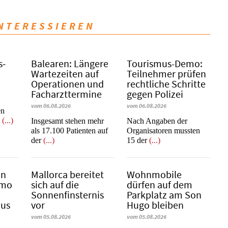
INTERESSIEREN
s­
Balearen: Längere
Tourismus-Demo:
Wartezeiten auf
Teilnehmer prüfen
Operationen und
rechtliche Schritte
Facharzttermine
gegen Polizei
vom 06.08.2026
vom 06.08.2026
en
m
(...)
Insgesamt stehen mehr
Nach Angaben der
als 17.100 Patienten auf
Organisatoren mussten
der
(...)
15 der
(...)
in
Mallorca bereitet
Wohnmobile
emo
sich auf die
dürfen auf dem
Sonnenfinsternis
Parkplatz am Son
mus
vor
Hugo bleiben
vom 05.08.2026
vom 05.08.2026