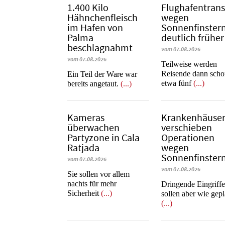
1.400 Kilo
Flughafentrans
Hähnchenfleisch
wegen
im Hafen von
Sonnenfinstern
Palma
deutlich früher
beschlagnahmt
vom 07.08.2026
vom 07.08.2026
Teilweise werden
Reisende dann sch
​​​​​​​Ein Teil der Ware war
etwa fünf
(...)
bereits angetaut.
(...)
Kameras
Krankenhäuse
überwachen
verschieben
Partyzone in Cala
Operationen
Ratjada
wegen
Sonnenfinstern
vom 07.08.2026
vom 07.08.2026
Sie sollen vor allem
nachts für mehr
Dringende Eingriff
Sicherheit
(...)
sollen aber wie gepl
(...)