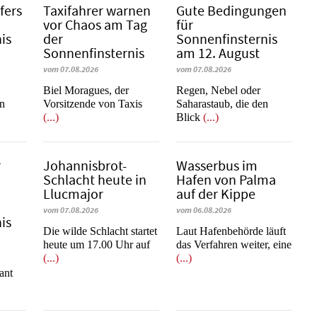
fers
Taxifahrer warnen
Gute Bedingungen
vor Chaos am Tag
für
is
der
Sonnenfinsternis
Sonnenfinsternis
am 12. August
vom 07.08.2026
vom 07.08.2026
​​​​​​​Biel Moragues, der
Regen, Nebel oder
on
Vorsitzende von Taxis
Saharastaub, die den
(...)
Blick
(...)
r
Johannisbrot-
Wasserbus im
Schlacht heute in
Hafen von Palma
Llucmajor
auf der Kippe
vom 07.08.2026
vom 06.08.2026
is
Die wilde Schlacht startet
Laut Hafenbehörde läuft
heute um 17.00 Uhr auf
das Verfahren weiter, eine
(...)
(...)
e
ant