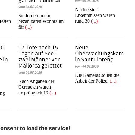
vom 05.08.2026
vom 05.08.2026
​​​​​​​Nach ersten
Erkenntnissen waren
Sie fordern mehr
rund 30
(...)
festen
bezahlbaren Wohnraum
für
(...)
00
17 Tote nach 15
Neue
Tagen auf See -
Überwachungskameras
 in
zwei Männer vor
in Sant Llorenç
Mallorca gerettet
vom 04.08.2026
vom 04.08.2026
​​​​​​​Die Kameras sollen die
Arbeit der Polizei
(...)
Nach Angaben der
Geretteten waren
ursprünglich 19
(...)
ang
nsent to load the service!