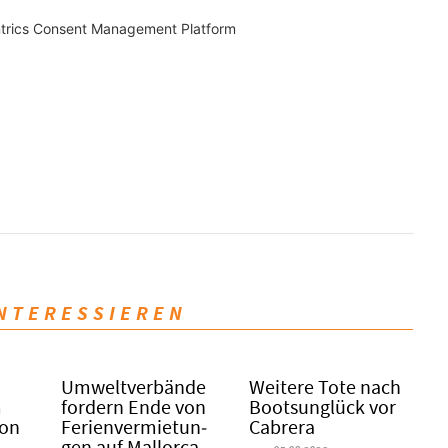
trics Consent Management Platform
INTERESSIEREN
Umweltverbände
Weitere Tote nach
m
fordern Ende von
Bootsunglück vor
Son
Fe­ri­en­ver­mie­tun­
Cabrera
gen auf Mallorca