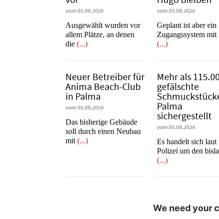
vom 05.08.2026
vom 05.08.2026
Ausgewählt wurden vor
Geplant ist aber ein
allem Plätze, an denen
Zugangssystem mit 
die
(...)
(...)
Neuer Betreiber für
Mehr als 115.0
Anima Beach-Club
gefälschte
in Palma
Schmuckstücke
Palma
vom 05.08.2026
sichergestellt
Das bisherige Gebäude
vom 05.08.2026
soll durch einen Neubau
mit
(...)
Es handelt sich laut
Polizei um den bisl
(...)
We need your co