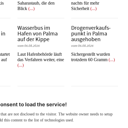
xis
Saharastaub, die den
nachts für mehr
Blick
(...)
Sicherheit
(...)
Wasserbus im
Dro­gen­ver­kaufs­
 in
Hafen von Palma
punkt in Palma
auf der Kippe
ausgehoben
vom 06.08.2026
vom 06.08.2026
tartet
Laut Hafenbehörde läuft
​​​​​​​Sichergestellt wurden
 auf
das Verfahren weiter, eine
trotzdem 60 Gramm
(...)
(...)
nsent to load the service!
 that are not disclosed to the visitor. The website owner needs to setup
d this content to the list of technologies used.