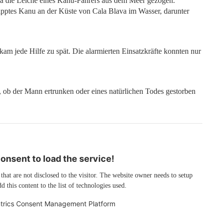
a die Leiche eines Kanu-Fahrers aus dem Meer gezogen.
pptes Kanu an der Küste von Cala Blava im Wasser, darunter
 jede Hilfe zu spät. Die alarmierten Einsatzkräfte konnten nur
r, ob der Mann ertrunken oder eines natürlichen Todes gestorben
nsent to load the service!
 that are not disclosed to the visitor. The website owner needs to setup
d this content to the list of technologies used.
trics Consent Management Platform