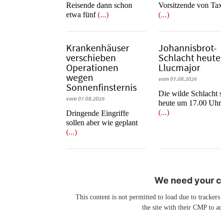
Reisende dann schon
Vorsitzende von Ta
etwa fünf
(...)
(...)
Krankenhäuser
Johannisbrot-
verschieben
Schlacht heute
Operationen
Llucmajor
wegen
vom 07.08.2026
Sonnenfinsternis
Die wilde Schlacht s
vom 07.08.2026
heute um 17.00 Uhr
(...)
Dringende Eingriffe
sollen aber wie geplant
(...)
We need your co
This content is not permitted to load due to trackers
the site with their CMP to ad