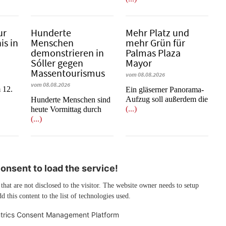
ur
Hunderte
Mehr Platz und
is in
Menschen
mehr Grün für
demonstrieren in
Palmas Plaza
Sóller gegen
Mayor
Massentourismus
vom 08.08.2026
vom 08.08.2026
 12.
Ein gläserner Panorama-
Aufzug soll außerdem die
Hunderte Menschen sind
(...)
heute Vormittag durch
(...)
nsent to load the service!
 that are not disclosed to the visitor. The website owner needs to setup
d this content to the list of technologies used.
trics Consent Management Platform