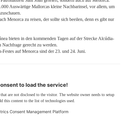
atronatsfest Sant Joan gefeiert, sondern auch auf Menorca.
0.000 Auswärtige Mallorcas kleine Nachbarinsel, vor allem, um
nzuschauen.
ch Menorca zu reisen, der sollte sich beeilen, denn es gibt nur
ránea bieten in den kommenden Tagen auf der Strecke Alcúdia-
n Nachfrage gerecht zu werden.
-Festes auf Menorca sind der 23. und 24. Juni.
nsent to load the service!
 that are not disclosed to the visitor. The website owner needs to setup
d this content to the list of technologies used.
trics Consent Management Platform