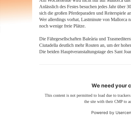
Am Wochenende wird nicht nur auf Mallorca das P
Anlässlich des Festes besuchen jedes Jahr über 3
sich die großen Pferdeparaden und Reiterspiele a
Wer allerdings vorhat, Lastminute von Mallorca na
noch wenige freie Plätze.
Die Fährgesellschaften Baleària und Trasmediter
Ciutadella deutlich mehr Routen an, um der hohe
Die beiden Hauptveranstaltungstage des Sant Joan
We need your co
This content is not permitted to load due to trackers
the site with their CMP to ad
Powered by
Usercen