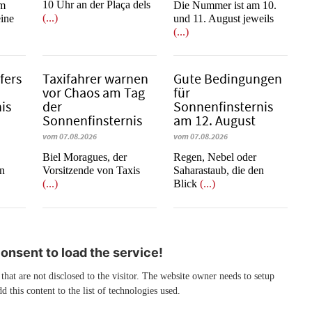
10 Uhr an der Plaça dels
im
Die Nummer ist am 10.
(...)
eine
und 11. August jeweils
(...)
fers
Taxifahrer warnen
Gute Bedingungen
vor Chaos am Tag
für
is
der
Sonnenfinsternis
Sonnenfinsternis
am 12. August
vom 07.08.2026
vom 07.08.2026
​​​​​​​Biel Moragues, der
Regen, Nebel oder
on
Vorsitzende von Taxis
Saharastaub, die den
(...)
Blick
(...)
nsent to load the service!
 that are not disclosed to the visitor. The website owner needs to setup
d this content to the list of technologies used.