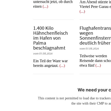
untersucht jetzt, ob durch
Am Abend stürzte 
einen
(...)
Viertel Pere Garau 
(...)
1.400 Kilo
Flughafentrans
Hähnchenfleisch
wegen
im Hafen von
Sonnenfinstern
Palma
deutlich früher
beschlagnahmt
vom 07.08.2026
vom 07.08.2026
Teilweise werden
Reisende dann sch
​​​​​​​Ein Teil der Ware war
etwa fünf
(...)
bereits angetaut.
(...)
We need your co
This content is not permitted to load due to trackers
the site with their CMP to ad