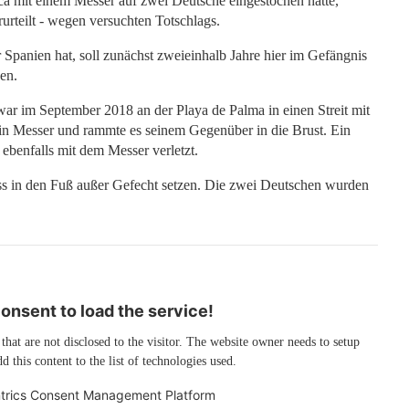
orca mit einem Messer auf zwei Deutsche eingestochen hatte,
rurteilt - wegen versuchten Totschlags.
Spanien hat, soll zunächst zweieinhalb Jahre hier im Gefängnis
en.
 war im September 2018 an der Playa de Palma in einen Streit mit
in Messer und rammte es seinem Gegenüber in die Brust. Ein
ebenfalls mit dem Messer verletzt.
ss in den Fuß außer Gefecht setzen. Die zwei Deutschen wurden
nsent to load the service!
 that are not disclosed to the visitor. The website owner needs to setup
d this content to the list of technologies used.
trics Consent Management Platform