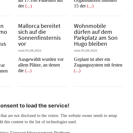
als 17.100 Patienten auf
Organisatoren mussten
der
(...)
15 der
(...)
in
Mallorca bereitet
Wohnmobile
emo
sich auf die
dürfen auf dem
Sonnenfinsternis
Parkplatz am Son
mus
vor
Hugo bleiben
vom 05.08.2026
vom 05.08.2026
Ausgewählt wurden vor
Geplant ist aber ein
allem Plätze, an denen
Zugangssystem mit festen
war
die
(...)
(...)
innen
nsent to load the service!
 that are not disclosed to the visitor. The website owner needs to setup
d this content to the list of technologies used.
trics Consent Management Platform