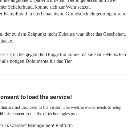
unde angefallen. Dabei wurde ein Tier totgebissen und zwei
scher Schäferhund, konnte sich zur Wehr setzen.
l der Kampfhund in das benachbarte Grundstück eingedrungen sein
n, der zu dem Zeitpunkt nicht Zuhause war, über das Geschehen.
ttacke.
dass sie nichts gegen die Dogge tun könne, da sie keine Menschen
 alle nötigen Dokumente für das Tier.
nsent to load the service!
 that are not disclosed to the visitor. The website owner needs to setup
d this content to the list of technologies used.
trics Consent Management Platform