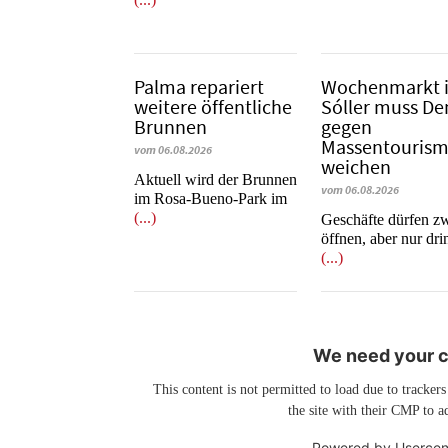
Palma repariert
Wochenmarkt 
weitere öffentliche
Sóller muss D
Brunnen
gegen
Massentouris
vom 06.08.2026
weichen
Aktuell wird der Brunnen
vom 06.08.2026
im Rosa-Bueno-Park im
(...)
Geschäfte dürfen z
öffnen, aber nur dr
(...)
We need your co
This content is not permitted to load due to trackers
the site with their CMP to ad
Powered by
Usercen