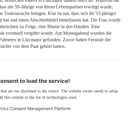
n, deutschen Paares in Llucmajor dauern noch an. Während die
ass die 59-Jährige von ihrem Lebenspartner erwürgt wurde,
e Todesursache bringen. Klar ist nur, dass sich ihr 53-jähriger
t hat und einen Abschiedsbrief hinterlassen hat. Die Frau wurde
nberichten zu Folge, eine Blume in den Händen. Eine
 sie eventuell vergiftet wurde. Am Montagabend wurden die
 Palmeres in Llucmajor gefunden. Zuvor hatten Freunde die
 nichts von dem Paar gehört hatten.
nsent to load the service!
 that are not disclosed to the visitor. The website owner needs to setup
d this content to the list of technologies used.
trics Consent Management Platform