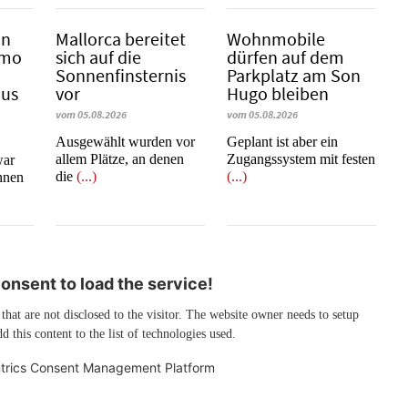
in
Mallorca bereitet
Wohnmobile
emo
sich auf die
dürfen auf dem
Sonnenfinsternis
Parkplatz am Son
mus
vor
Hugo bleiben
vom 05.08.2026
vom 05.08.2026
Ausgewählt wurden vor
Geplant ist aber ein
allem Plätze, an denen
Zugangssystem mit festen
war
die
(...)
(...)
innen
nsent to load the service!
 that are not disclosed to the visitor. The website owner needs to setup
d this content to the list of technologies used.
trics Consent Management Platform