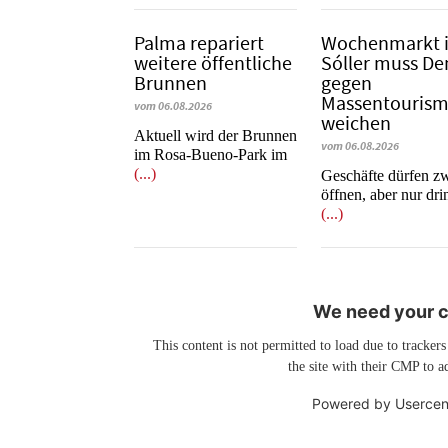
Palma repariert
Wochenmarkt 
weitere öffentliche
Sóller muss D
Brunnen
gegen
Massentouris
vom 06.08.2026
weichen
Aktuell wird der Brunnen
vom 06.08.2026
im Rosa-Bueno-Park im
(...)
Geschäfte dürfen z
öffnen, aber nur dr
(...)
We need your co
This content is not permitted to load due to trackers
the site with their CMP to ad
Powered by
Usercen