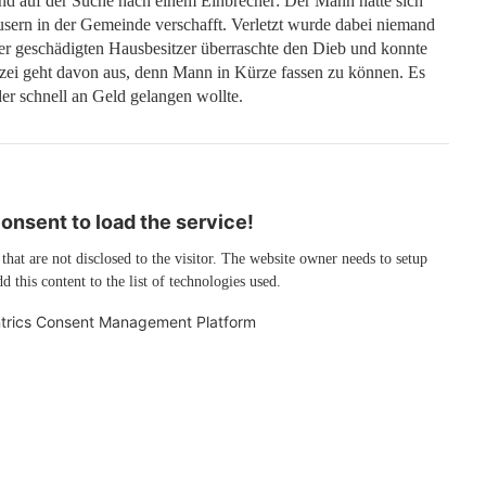
bend auf der Suche nach einem Einbrecher: Der Mann hatte sich
äusern in der Gemeinde verschafft. Verletzt wurde dabei niemand
 der geschädigten Hausbesitzer überraschte den Dieb und konnte
zei geht davon aus, denn Mann in Kürze fassen zu können. Es
er schnell an Geld gelangen wollte.
nsent to load the service!
 that are not disclosed to the visitor. The website owner needs to setup
d this content to the list of technologies used.
trics Consent Management Platform