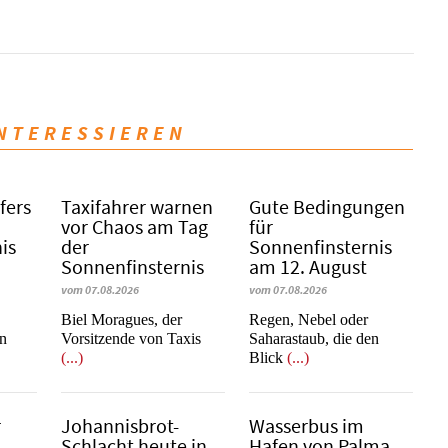
INTERESSIEREN
fers
Taxifahrer warnen
Gute Bedingungen
vor Chaos am Tag
für
is
der
Sonnenfinsternis
Sonnenfinsternis
am 12. August
vom 07.08.2026
vom 07.08.2026
​​​​​​​Biel Moragues, der
Regen, Nebel oder
on
Vorsitzende von Taxis
Saharastaub, die den
(...)
Blick
(...)
r
Johannisbrot-
Wasserbus im
Schlacht heute in
Hafen von Palma