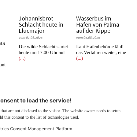
r
Johannisbrot-
Wasserbus im
Schlacht heute in
Hafen von Palma
Llucmajor
auf der Kippe
vom 07.08.2026
vom 06.08.2026
is
Die wilde Schlacht startet
Laut Hafenbehörde läuft
heute um 17.00 Uhr auf
das Verfahren weiter, eine
(...)
(...)
e
ant
nsent to load the service!
 that are not disclosed to the visitor. The website owner needs to setup
d this content to the list of technologies used.
trics Consent Management Platform