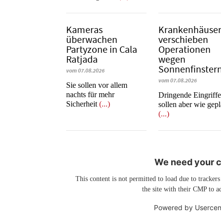
Kameras
Krankenhäuse
überwachen
verschieben
Partyzone in Cala
Operationen
Ratjada
wegen
Sonnenfinstern
vom 07.08.2026
vom 07.08.2026
Sie sollen vor allem
nachts für mehr
Dringende Eingriff
Sicherheit
(...)
sollen aber wie gepl
(...)
We need your co
This content is not permitted to load due to trackers
the site with their CMP to ad
Powered by
Usercen