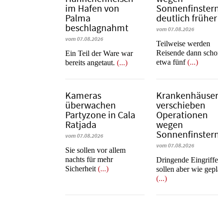
im Hafen von
Sonnenfinstern
Palma
deutlich früher
beschlagnahmt
vom 07.08.2026
vom 07.08.2026
Teilweise werden
Reisende dann sch
​​​​​​​Ein Teil der Ware war
etwa fünf
(...)
bereits angetaut.
(...)
Kameras
Krankenhäuse
überwachen
verschieben
Partyzone in Cala
Operationen
Ratjada
wegen
Sonnenfinstern
vom 07.08.2026
vom 07.08.2026
Sie sollen vor allem
nachts für mehr
Dringende Eingriff
Sicherheit
(...)
sollen aber wie gepl
(...)