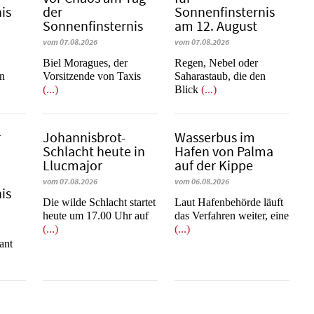
is
der
Sonnenfinsternis
Sonnenfinsternis
am 12. August
vom 07.08.2026
vom 07.08.2026
​​​​​​​Biel Moragues, der
Regen, Nebel oder
on
Vorsitzende von Taxis
Saharastaub, die den
(...)
Blick
(...)
r
Johannisbrot-
Wasserbus im
Schlacht heute in
Hafen von Palma
Llucmajor
auf der Kippe
vom 07.08.2026
vom 06.08.2026
is
Die wilde Schlacht startet
Laut Hafenbehörde läuft
heute um 17.00 Uhr auf
das Verfahren weiter, eine
(...)
(...)
e
ant