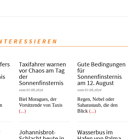
INTERESSIEREN
fers
Taxifahrer warnen
Gute Bedingungen
vor Chaos am Tag
für
is
der
Sonnenfinsternis
Sonnenfinsternis
am 12. August
vom 07.08.2026
vom 07.08.2026
​​​​​​​Biel Moragues, der
Regen, Nebel oder
on
Vorsitzende von Taxis
Saharastaub, die den
(...)
Blick
(...)
r
Johannisbrot-
Wasserbus im
Schlacht heute in
Hafen von Palma