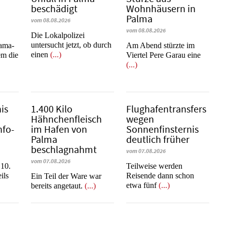
beschädigt
Wohnhäusern in
Palma
vom 08.08.2026
vom 08.08.2026
Die Lokalpolizei
untersucht jetzt, ob durch
rama-
Am Abend stürzte im
einen
(...)
em die
Viertel Pere Garau eine
(...)
is
1.400 Kilo
Flughafentransfers
Hähnchenfleisch
wegen
nfo-
im Hafen von
Sonnenfinsternis
Palma
deutlich früher
beschlagnahmt
vom 07.08.2026
vom 07.08.2026
 10.
Teilweise werden
ils
Reisende dann schon
​​​​​​​Ein Teil der Ware war
etwa fünf
(...)
bereits angetaut.
(...)