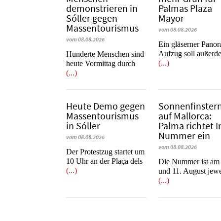
demonstrieren in
Palmas Plaza
Sóller gegen
Mayor
Massentourismus
vom 08.08.2026
vom 08.08.2026
Ein gläserner Pano
Aufzug soll außerd
Hunderte Menschen sind
(...)
heute Vormittag durch
(...)
Heute Demo gegen
Sonnenfinstern
Massentourismus
auf Mallorca:
in Sóller
Palma richtet I
Nummer ein
vom 08.08.2026
vom 08.08.2026
Der Protestzug startet um
10 Uhr an der Plaça dels
Die Nummer ist am
(...)
und 11. August jewe
(...)