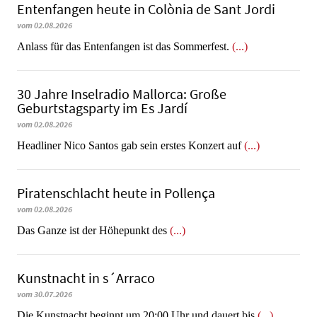
Entenfangen heute in Colònia de Sant Jordi
vom 02.08.2026
Anlass für das Entenfangen ist das Sommerfest.
(...)
30 Jahre Inselradio Mallorca: Große
Geburtstagsparty im Es Jardí
vom 02.08.2026
Headliner Nico Santos gab sein erstes Konzert auf
(...)
Piratenschlacht heute in Po­llen­ça
vom 02.08.2026
​​​​​​​Das Ganze ist der Höhepunkt des
(...)
Kunstnacht in s´Arraco
vom 30.07.2026
Die Kunstnacht beginnt um 20:00 Uhr und dauert bis
(...)