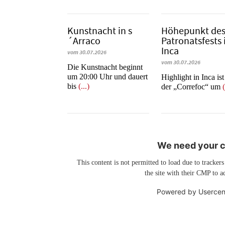
Kunstnacht in s
Höhepunkt de
´Arraco
Patronatsfests 
Inca
vom 30.07.2026
vom 30.07.2026
Die Kunstnacht beginnt
um 20:00 Uhr und dauert
Highlight in Inca is
bis
(...)
der „Correfoc“ um
(
We need your co
This content is not permitted to load due to trackers
the site with their CMP to ad
Powered by
Usercen