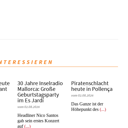
INTERESSIEREN
eute
30 Jahre Inselradio
Piratenschlacht
Sant
Mallorca: Große
heute in Po­llen­ça
Geburtstagsparty
vom 02.08.2026
im Es Jardí
​​​​​​​Das Ganze ist der
vom 02.08.2026
Höhepunkt des
(...)
Headliner Nico Santos
gab sein erstes Konzert
auf
(...)