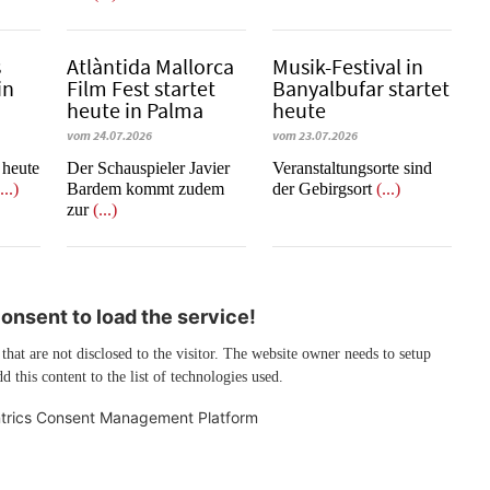
s
Atlàntida Mallorca
Musik-Festival in
in
Film Fest startet
Ban­yal­bu­far startet
heute in Palma
heute
vom 24.07.2026
vom 23.07.2026
t heute
Der Schauspieler Javier
Veranstaltungsorte sind
...)
Bardem kommt zudem
der Gebirgsort
(...)
zur
(...)
nsent to load the service!
 that are not disclosed to the visitor. The website owner needs to setup
d this content to the list of technologies used.
trics Consent Management Platform