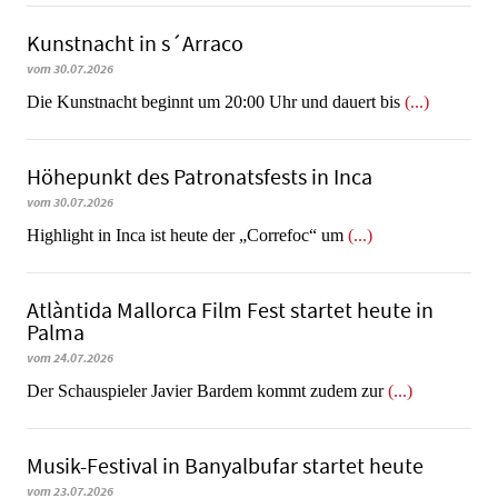
Kunstnacht in s´Arraco
vom 30.07.2026
Die Kunstnacht beginnt um 20:00 Uhr und dauert bis
(...)
Höhepunkt des Patronatsfests in Inca
vom 30.07.2026
Highlight in Inca ist heute der „Correfoc“ um
(...)
Atlàntida Mallorca Film Fest startet heute in
Palma
vom 24.07.2026
Der Schauspieler Javier Bardem kommt zudem zur
(...)
Musik-Festival in Ban­yal­bu­far startet heute
vom 23.07.2026