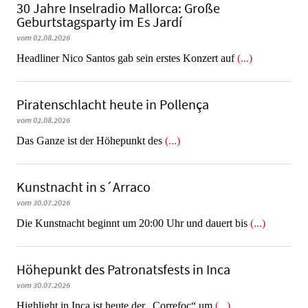
30 Jahre Inselradio Mallorca: Große
Geburtstagsparty im Es Jardí
vom 02.08.2026
Headliner Nico Santos gab sein erstes Konzert auf
(...)
Piratenschlacht heute in Po­llen­ça
vom 02.08.2026
​​​​​​​Das Ganze ist der Höhepunkt des
(...)
Kunstnacht in s´Arraco
vom 30.07.2026
Die Kunstnacht beginnt um 20:00 Uhr und dauert bis
(...)
Höhepunkt des Patronatsfests in Inca
vom 30.07.2026
Highlight in Inca ist heute der „Correfoc“ um
(...)